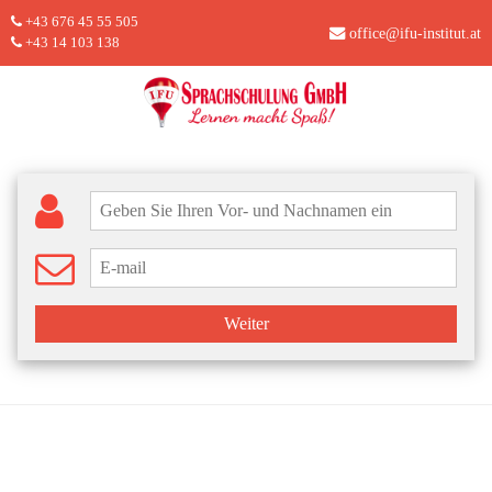
+43 676 45 55 505
office@ifu-institut.at
+43 14 103 138